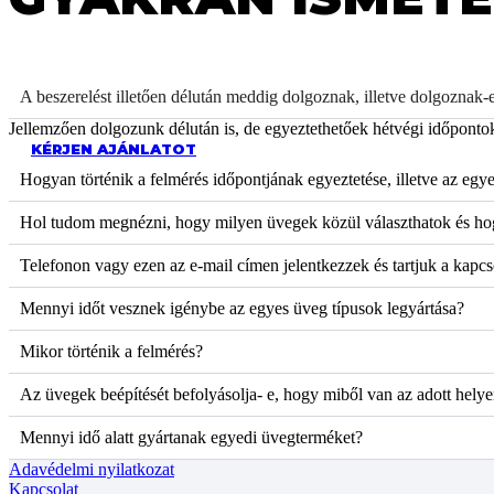
A beszerelést illetően délután meddig dolgoznak, illetve dolgoznak-
Jellemzően dolgozunk délután is, de egyeztethetőek hétvégi időpontok
KÉRJEN AJÁNLATOT
Hogyan történik a felmérés időpontjának egyeztetése, illetve az eg
Hol tudom megnézni, hogy milyen üvegek közül választhatok és hogy
Telefonon vagy ezen az e-mail címen jelentkezzek és tartjuk a kapc
Mennyi időt vesznek igénybe az egyes üveg típusok legyártása?
Mikor történik a felmérés?
Az üvegek beépítését befolyásolja- e, hogy miből van az adott helye
Mennyi idő alatt gyártanak egyedi üvegterméket?
Adavédelmi nyilatkozat
Kapcsolat