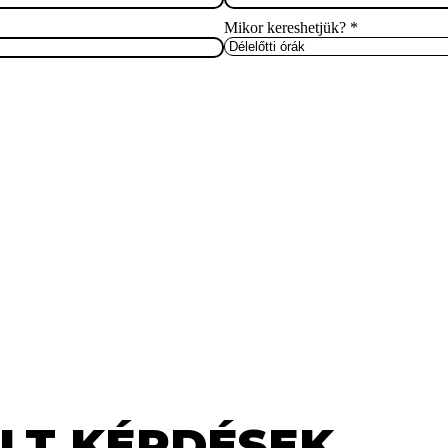
Mikor kereshetjük?
*
LT KÉRDÉSEK