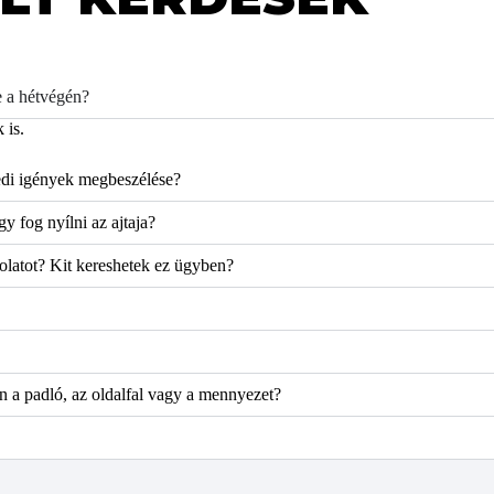
e a hétvégén?
 is.
yedi igények megbeszélése?
 fog nyílni az ajtaja?
solatot? Kit kereshetek ez ügyben?
n a padló, az oldalfal vagy a mennyezet?