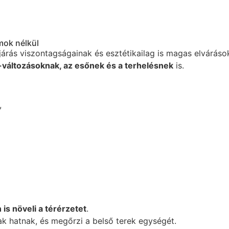
mok nélkül
dőjárás viszontagságainak és esztétikailag is magas elvárás
-változásoknak, az esőnek és a terhelésnek
is.
,
 is növeli a térérzetet
.
ak hatnak, és megőrzi a belső terek egységét.