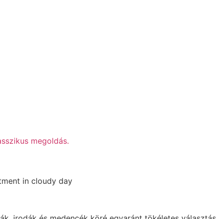
asszikus megoldás.
riák, irodák és medencék köré egyaránt tökéletes választás,