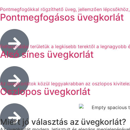
Pontmegfogókkal rögzíthető üveg, jellemzően lépcsőkhöz,
Pontmegfogásos üvegkorlát
Felhasználási területük a legkisebb terektől a legnagyobb ép
Alsó sínes üvegkorlát
Az üvegkorlátok közül leggyakrabban az oszlopos kivitelez
Oszlopos üvegkorlát
Miért jó választás az üvegkorlát?
Az üvegkorlát modern, letisztult és elegáns megjelenésével