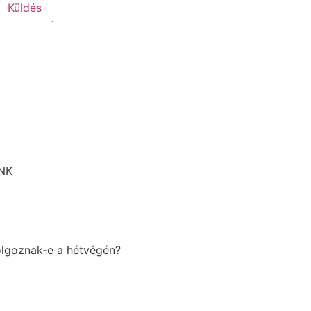
Küldés
ANK
dolgoznak-e a hétvégén?