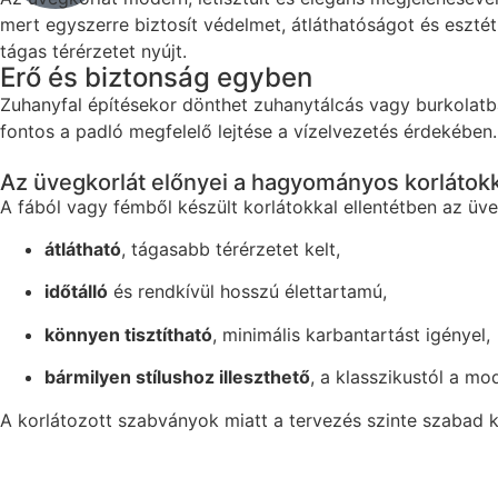
mert egyszerre biztosít védelmet, átláthatóságot és esztét
tágas térérzetet nyújt.
Erő és biztonság egyben
Zuhanyfal építésekor dönthet zuhanytálcás vagy burkolatba 
fontos a padló megfelelő lejtése a vízelvezetés érdekében.
Az üvegkorlát előnyei a hagyományos korláto
A fából vagy fémből készült korlátokkal ellentétben az üve
átlátható
, tágasabb térérzetet kelt,
időtálló
és rendkívül hosszú élettartamú,
könnyen tisztítható
, minimális karbantartást igényel,
bármilyen stílushoz illeszthető
, a klasszikustól a mo
A korlátozott szabványok miatt a tervezés szinte szabad 