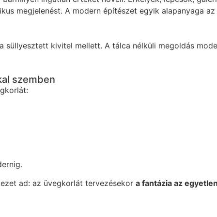
ikus megjelenést. A modern építészet egyik alapanyaga az ü
süllyesztett kivitel mellett. A tálca nélküli megoldás mod
kkal szemben
gkorlát:
dernig.
kezet ad: az üvegkorlát tervezésekor
a fantázia az egyetle