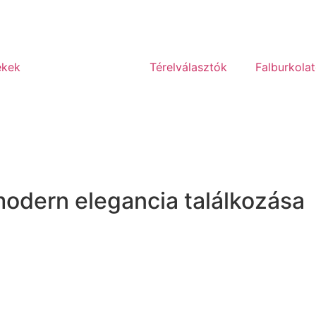
ékek
Üvegkorlátok
Térelválasztók
Falburkola
modern elegancia találkozása