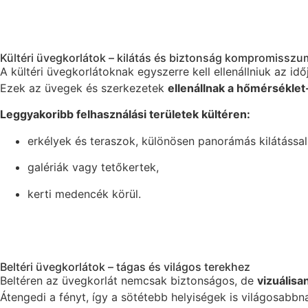
Kültéri üvegkorlátok – kilátás és biztonság kompromisszu
A kültéri üvegkorlátoknak egyszerre kell ellenállniuk az i
Ezek az üvegek és szerkezetek
ellenállnak a hőmérséklet
Leggyakoribb felhasználási területek kültéren:
erkélyek és teraszok, különösen panorámás kilátással
galériák vagy tetőkertek,
kerti medencék körül.
Beltéri üvegkorlátok – tágas és világos terekhez
Beltéren az üvegkorlát nemcsak biztonságos, de
vizuálisan
Átengedi a fényt, így a sötétebb helyiségek is világosabbn