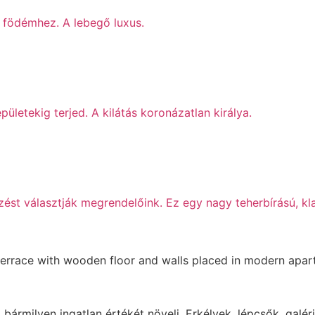
 födémhez. A lebegő luxus.
ületekig terjed. A kilátás koronázatlan királya.
ést választják megrendelőink. Ez egy nagy teherbírású, kl
 bármilyen ingatlan értékét növeli. Erkélyek, lépcsők, galé