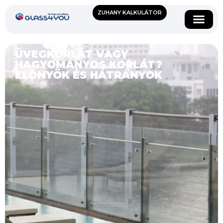
ZUHANY KALKULÁTOR
ÜVEGKORLÁT VAGY
HAGYOMÁNYOS KORLÁT?
ELŐNYÖK ÉS HÁTRÁNYOK