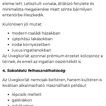
eleme lett. Letisztult vonalai, átlátszó felülete és
minimalista megjelenése miatt szinte bármilyen
enteriőrbe illeszkedik.
Különösen jól mutat:
modern családi házakban
újépítésű lakásokban
irodai környezetben
luxus ingatlanokban
Az Üvegkorlát azonnal prémium érzetet kölcsönöz a
térnek, és emeli az ingatlan összértékét is.
4. Sokoldalú felhasználhatóság
Az Üvegkorlát nemcsak beltéren, hanem kültéren is
kiválóan alkalmazható. Használható például:
lépcsők mellett
galériákon
erkélyeken