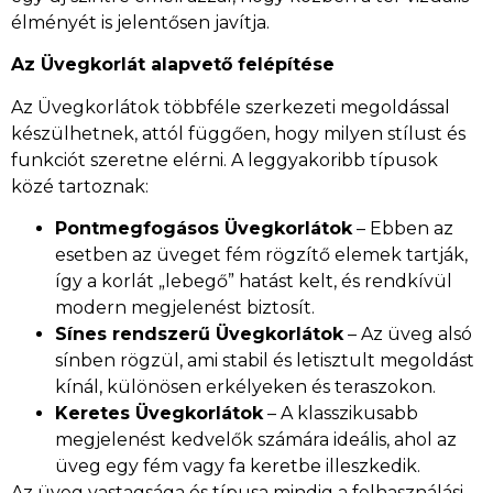
élményét is jelentősen javítja.
Az Üvegkorlát alapvető felépítése
Az Üvegkorlátok többféle szerkezeti megoldással
készülhetnek, attól függően, hogy milyen stílust és
funkciót szeretne elérni. A leggyakoribb típusok
közé tartoznak:
Pontmegfogásos Üvegkorlátok
– Ebben az
esetben az üveget fém rögzítő elemek tartják,
így a korlát „lebegő” hatást kelt, és rendkívül
modern megjelenést biztosít.
Sínes rendszerű Üvegkorlátok
– Az üveg alsó
sínben rögzül, ami stabil és letisztult megoldást
kínál, különösen erkélyeken és teraszokon.
Keretes Üvegkorlátok
– A klasszikusabb
megjelenést kedvelők számára ideális, ahol az
üveg egy fém vagy fa keretbe illeszkedik.
Az üveg vastagsága és típusa mindig a felhasználási