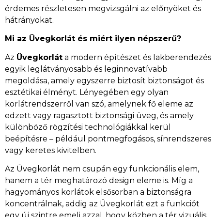
érdemes részletesen megvizsgálni az előnyöket és
hátrányokat.
Mi az Üvegkorlát és miért ilyen népszerű?
Az
Üvegkorlát
a modern építészet és lakberendezés
egyik leglátványosabb és leginnovatívabb
megoldása, amely egyszerre biztosít biztonságot és
esztétikai élményt. Lényegében egy olyan
korlátrendszerről van szó, amelynek fő eleme az
edzett vagy ragasztott biztonsági üveg, és amely
különböző rögzítési technológiákkal kerül
beépítésre – például pontmegfogásos, sínrendszeres
vagy keretes kivitelben.
Az Üvegkorlát nem csupán egy funkcionális elem,
hanem a tér meghatározó design eleme is. Míg a
hagyományos korlátok elsősorban a biztonságra
koncentrálnak, addig az Üvegkorlát ezt a funkciót
egy új szintre emeli azzal, hogy közben a tér vizuális