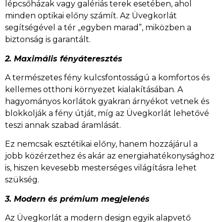
lépcsőházak vagy galériás terek esetében, ahol
minden optikai előny számít. Az Üvegkorlát
segítségével a tér „egyben marad”, miközben a
biztonság is garantált.
2. Maximális fényáteresztés
A természetes fény kulcsfontosságú a komfortos és
kellemes otthoni környezet kialakításában. A
hagyományos korlátok gyakran árnyékot vetnek és
blokkolják a fény útját, míg az Üvegkorlát lehetővé
teszi annak szabad áramlását.
Ez nemcsak esztétikai előny, hanem hozzájárul a
jobb közérzethez és akár az energiahatékonysághoz
is, hiszen kevesebb mesterséges világításra lehet
szükség.
3. Modern és prémium megjelenés
Az Üvegkorlát a modern design egyik alapvető