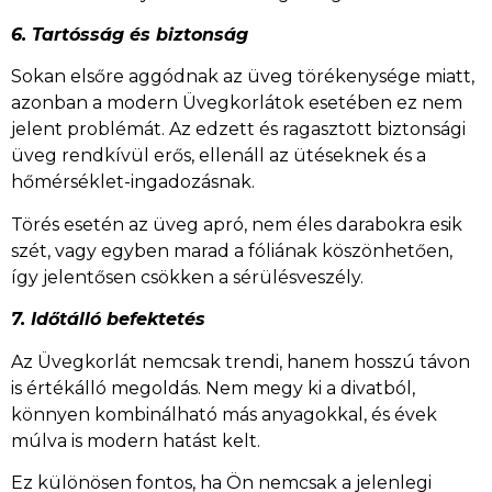
6. Tartósság és biztonság
Sokan elsőre aggódnak az üveg törékenysége miatt,
azonban a modern Üvegkorlátok esetében ez nem
jelent problémát. Az edzett és ragasztott biztonsági
üveg rendkívül erős, ellenáll az ütéseknek és a
hőmérséklet-ingadozásnak.
Törés esetén az üveg apró, nem éles darabokra esik
szét, vagy egyben marad a fóliának köszönhetően,
így jelentősen csökken a sérülésveszély.
7. Időtálló befektetés
Az Üvegkorlát nemcsak trendi, hanem hosszú távon
is értékálló megoldás. Nem megy ki a divatból,
könnyen kombinálható más anyagokkal, és évek
múlva is modern hatást kelt.
Ez különösen fontos, ha Ön nemcsak a jelenlegi