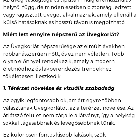
helytől függ, de minden esetben biztonsági, edzett
vagy ragasztott üveget alkalmaznak, amely ellenáll a
külső hatásoknak és hosszú távon is megbízható.
Miért lett ennyire népszerű az Üvegkorlát?
Az Üvegkorlát népszerűsége az elmúlt években
robbanásszerűen nőtt, és ez nem véletlen. Több
olyan előnnyel rendelkezik, amely a modern
életmódhoz és lakberendezési trendekhez
tökéletesen illeszkedik.
1. Térérzet növelése és vizuális szabadság
Az egyik legfontosabb ok, amiért egyre többen
választanak Üvegkorlátot, az a térérzet növelése. Az
átlátszó felület nem zárja le a látványt, így a helyiség
sokkal tágasabbnak és levegősebbnek tűnik.
Ez különösen fontos kisebb lakások, szűk