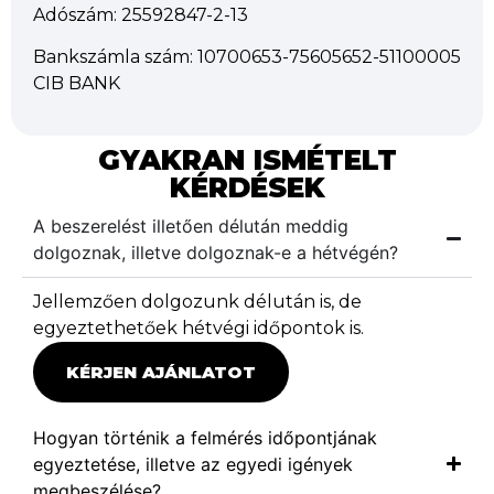
Adószám: 25592847-2-13
Bankszámla szám: 10700653-75605652-51100005
CIB BANK
GYAKRAN ISMÉTELT
KÉRDÉSEK
A beszerelést illetően délután meddig
dolgoznak, illetve dolgoznak-e a hétvégén?
Jellemzően dolgozunk délután is, de
egyeztethetőek hétvégi időpontok is.
KÉRJEN AJÁNLATOT
Hogyan történik a felmérés időpontjának
egyeztetése, illetve az egyedi igények
megbeszélése?