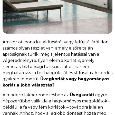
Amikor otthona kialakításáról vagy felújításáról dönt,
számos olyan részlet van, amely elsőre talán
apróságnak tűnik, mégis jelentős hatással van a
végeredményre. Ilyen elem a korlát is, amely
nemcsak biztonsági funkciót lát el, hanem
meghatározza a tér hangulatát és stílusát is. A kérdés
gyakran felmerül:
Üvegkorlát vagy hagyományos
korlát a jobb választás?
A modern lakberendezésben az
Üvegkorlát
egyre
népszerűbbé válik, de a hagyományos megoldások –
például a fa vagy fém korlátok – továbbra is jelen
vannak. Ahhoz, hogy a legjobb döntést hozza meg,