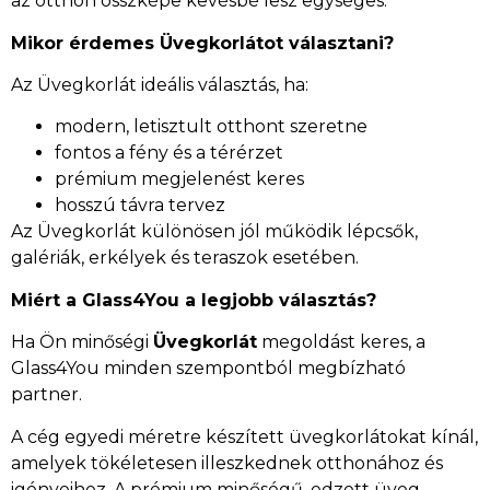
az otthon összképe kevésbé lesz egységes.
Mikor érdemes Üvegkorlátot választani?
Az Üvegkorlát ideális választás, ha:
modern, letisztult otthont szeretne
fontos a fény és a térérzet
prémium megjelenést keres
hosszú távra tervez
Az Üvegkorlát különösen jól működik lépcsők,
galériák, erkélyek és teraszok esetében.
Miért a Glass4You a legjobb választás?
Ha Ön minőségi
Üvegkorlát
megoldást keres, a
Glass4You minden szempontból megbízható
partner.
A cég egyedi méretre készített üvegkorlátokat kínál,
amelyek tökéletesen illeszkednek otthonához és
igényeihez. A prémium minőségű, edzett üveg