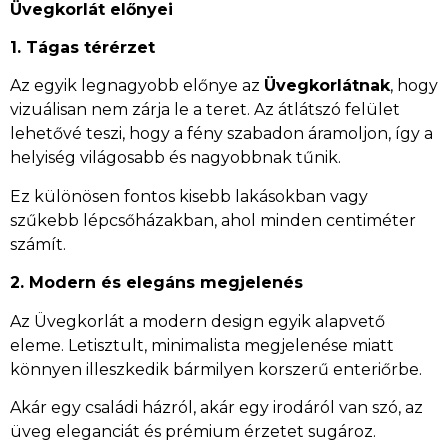
Üvegkorlát előnyei
1. Tágas térérzet
Az egyik legnagyobb előnye az
Üvegkorlátnak
, hogy
vizuálisan nem zárja le a teret. Az átlátszó felület
lehetővé teszi, hogy a fény szabadon áramoljon, így a
helyiség világosabb és nagyobbnak tűnik.
Ez különösen fontos kisebb lakásokban vagy
szűkebb lépcsőházakban, ahol minden centiméter
számít.
2. Modern és elegáns megjelenés
Az Üvegkorlát a modern design egyik alapvető
eleme. Letisztult, minimalista megjelenése miatt
könnyen illeszkedik bármilyen korszerű enteriőrbe.
Akár egy családi házról, akár egy irodáról van szó, az
üveg eleganciát és prémium érzetet sugároz.